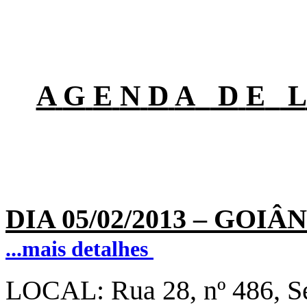
A
G
E
N
D
A
D
E
L
DIA 05
/
02/2013
–
GOIÂNI
...mais detalhes
LOCAL:
Rua 28, nº 486, S