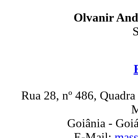
Olvanir And
S
Rua 28, nº 486, Quadra 
M
Goiânia - Goi
E-Mail:
mass