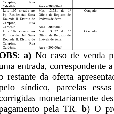
Carapina, Rua
Crisálida.
Área – 300,00m²
Lote 107, situado no
Mat. 13.531 do 1º
Ocupado
Pq. Residencial Serra
Ofício de Registro de
Dourada II, Distrito de
Imóveis de Serra.
Carapina, Rua
Gardênia.
Área – 300,00m²
Lote 109, situado no
Mat. 13.532 do 1º
Ocupado
Pq. Residencial Serra
Ofício de Registro de
Dourada II, Distrito de
Imóveis de Serra.
Carapina, Rua
Gardênia.
Área – 300,00m².
OBS
:
a)
No caso de venda par
uma entrada, correspondente a 
o restante da oferta apresent
pelo síndico, parcelas essa
corrigidas monetariamente desd
pagamento pela TR.
b
) O pr