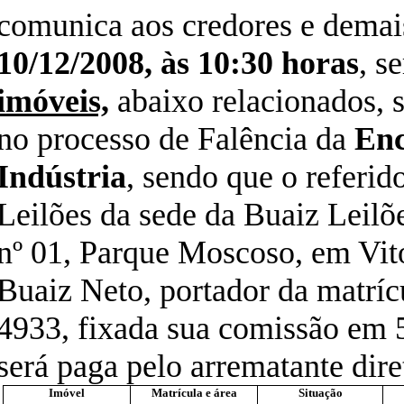
comunica aos credores e demais
10/12/2008
, às 10:30 horas
, s
imóveis,
abaixo relacionados, 
no processo de Falência da
Enc
Indústria
, sendo que o referido
Leilões da sede da Buaiz Leilõ
nº 01, Parque Moscoso, em Vit
Buaiz Neto, portador da matríc
4933, fixada sua comissão em 
será paga pelo arrematante dire
Imóvel
Matrícula e área
Situação