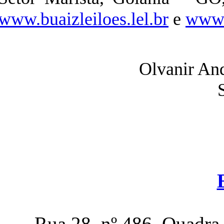
www.buaizleiloes.lel.br
e
www.
Olvanir An
Rua 28, nº 486, Quadra 